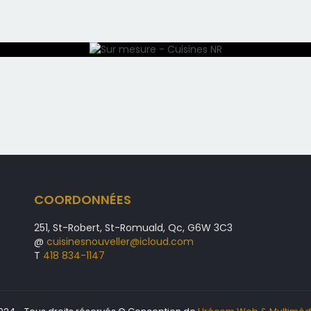
COORDONNÉES
251, St-Robert, St-Romuald, Qc, G6W 3C3
@
cuisinesnouveller@icloud.com
T
418 834-1147